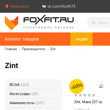
Ульяновск
vk.com/foxfit73
Каталог товаров
Акции
Главная
»
Производители
»
Zint
Zint
-46%
BCAA
(115)
Аксессуары
(26)
Zint, Мака 227 гр
Аминокислоты
(247)