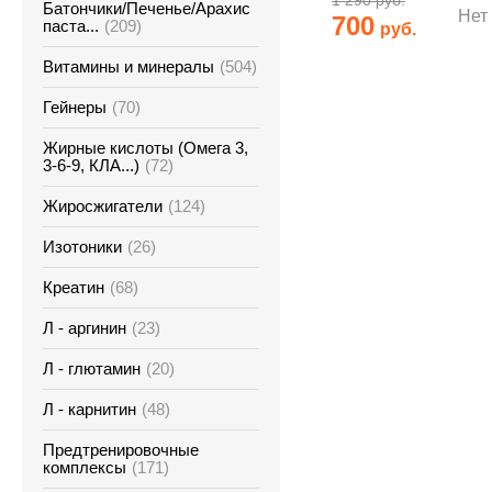
1 290 руб.
Батончики/Печенье/Арахис
Нет
700
паста...
(209)
руб.
Витамины и минералы
(504)
Гейнеры
(70)
Жирные кислоты (Омега 3,
3-6-9, КЛА...)
(72)
Жиросжигатели
(124)
Изотоники
(26)
Креатин
(68)
Л - аргинин
(23)
Л - глютамин
(20)
Л - карнитин
(48)
Предтренировочные
комплексы
(171)