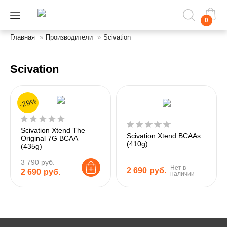
0
Главная
»
Производители
»
Scivation
Scivation
-29%
Scivation Xtend The
Scivation Хtend BCAAs
Original 7G BCAA
(410g)
(435g)
3 790 руб.
Нет в
2 690
руб.
2 690
руб.
наличии