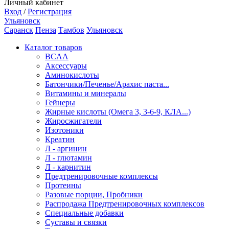
Личный кабинет
Вход
/
Регистрация
Ульяновск
Саранск
Пенза
Тамбов
Ульяновск
Каталог товаров
BCAA
Аксессуары
Аминокислоты
Батончики/Печенье/Арахис паста...
Витамины и минералы
Гейнеры
Жирные кислоты (Омега 3, 3-6-9, КЛА...)
Жиросжигатели
Изотоники
Креатин
Л - аргинин
Л - глютамин
Л - карнитин
Предтренировочные комплексы
Протеины
Разовые порции, Пробники
Распродажа Предтренировочных комплексов
Специальные добавки
Суставы и связки