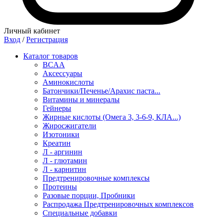
Личный кабинет
Вход
/
Регистрация
Каталог товаров
BCAA
Аксессуары
Аминокислоты
Батончики/Печенье/Арахис паста...
Витамины и минералы
Гейнеры
Жирные кислоты (Омега 3, 3-6-9, КЛА...)
Жиросжигатели
Изотоники
Креатин
Л - аргинин
Л - глютамин
Л - карнитин
Предтренировочные комплексы
Протеины
Разовые порции, Пробники
Распродажа Предтренировочных комплексов
Специальные добавки