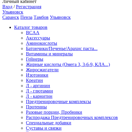
Личный кабинет
Вход
/
Регистрация
Ульяновск
Саранск
Пенза
Тамбов
Ульяновск
Каталог товаров
BCAA
Аксессуары
Аминокислоты
Батончики/Печенье/Арахис паста...
Витамины и минералы
Гейнеры
Жирные кислоты (Омега 3, 3-6-9, КЛА...)
Жиросжигатели
Изотоники
Креатин
Л - аргинин
Л - глютамин
Л - карнитин
Предтренировочные комплексы
Протеины
Разовые порции, Пробники
Распродажа Предтренировочных комплексов
Специальные добавки
Суставы и связки