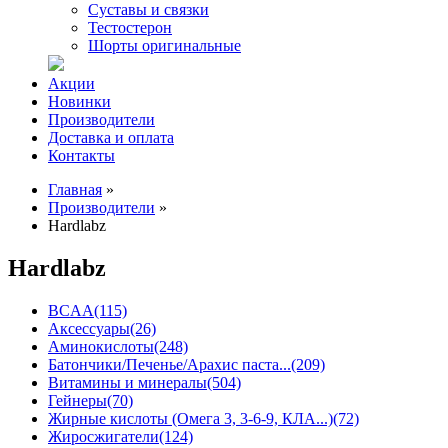
Суставы и связки
Тестостерон
Шорты оригинальные
Акции
Новинки
Производители
Доставка и оплата
Контакты
Главная
»
Производители
»
Hardlabz
Hardlabz
BCAA
(115)
Аксессуары
(26)
Аминокислоты
(248)
Батончики/Печенье/Арахис паста...
(209)
Витамины и минералы
(504)
Гейнеры
(70)
Жирные кислоты (Омега 3, 3-6-9, КЛА...)
(72)
Жиросжигатели
(124)