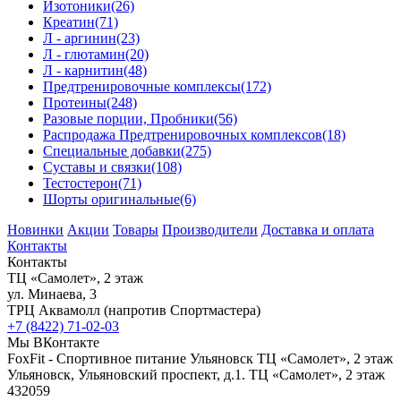
Изотоники
(26)
Креатин
(71)
Л - аргинин
(23)
Л - глютамин
(20)
Л - карнитин
(48)
Предтренировочные комплексы
(172)
Протеины
(248)
Разовые порции, Пробники
(56)
Распродажа Предтренировочных комплексов
(18)
Специальные добавки
(275)
Суставы и связки
(108)
Тестостерон
(71)
Шорты оригинальные
(6)
Новинки
Акции
Товары
Производители
Доставка и оплата
Контакты
Контакты
ТЦ «Самолет», 2 этаж
ул. Минаева, 3
ТРЦ Аквамолл (напротив Спортмастера)
+7 (8422) 71-02-03
Мы ВКонтакте
FoxFit - Спортивное питание Ульяновск
ТЦ «Самолет», 2 этаж
Ульяновск
,
Ульяновский проспект, д.1. ТЦ «Самолет», 2 этаж
432059