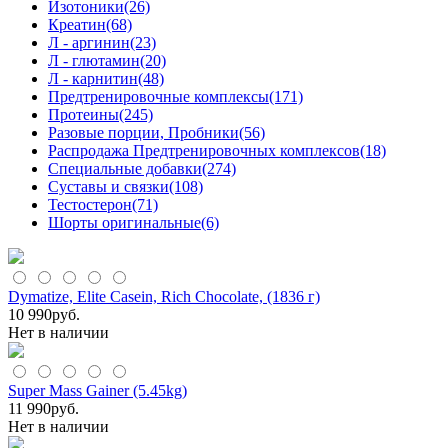
Изотоники
(26)
Креатин
(68)
Л - аргинин
(23)
Л - глютамин
(20)
Л - карнитин
(48)
Предтренировочные комплексы
(171)
Протеины
(245)
Разовые порции, Пробники
(56)
Распродажа Предтренировочных комплексов
(18)
Специальные добавки
(274)
Суставы и связки
(108)
Тестостерон
(71)
Шорты оригинальные
(6)
Dymatize, Elite Casein, Rich Chocolate, (1836 г)
10 990
руб.
Нет в наличии
Super Mass Gainer (5.45kg)
11 990
руб.
Нет в наличии