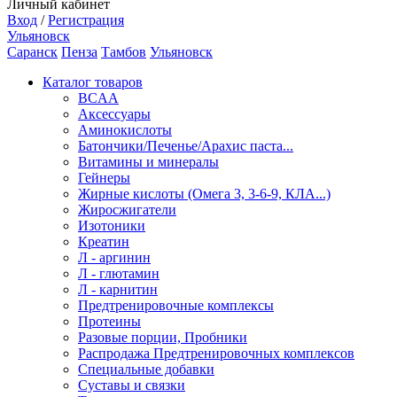
Личный кабинет
Вход
/
Регистрация
Ульяновск
Саранск
Пенза
Тамбов
Ульяновск
Каталог товаров
BCAA
Аксессуары
Аминокислоты
Батончики/Печенье/Арахис паста...
Витамины и минералы
Гейнеры
Жирные кислоты (Омега 3, 3-6-9, КЛА...)
Жиросжигатели
Изотоники
Креатин
Л - аргинин
Л - глютамин
Л - карнитин
Предтренировочные комплексы
Протеины
Разовые порции, Пробники
Распродажа Предтренировочных комплексов
Специальные добавки
Суставы и связки