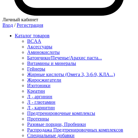
Личный кабинет
Вход
/
Регистрация
Каталог товаров
BCAA
Аксессуары
Аминокислоты
Батончики/Печенье/Арахис паста...
Витамины и минералы
Гейнеры
Жирные кислоты (Омега 3, 3-6-9, КЛА...)
Жиросжигатели
Изотоники
Креатин
Л - аргинин
Л - глютамин
Л - карнитин
Предтренировочные комплексы
Протеины
Разовые порции, Пробники
Распродажа Предтренировочных комплексов
Специальные добавки