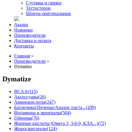
Суставы и связки
Тестостерон
Шорты оригинальные
Акции
Новинки
Производители
Доставка и оплата
Контакты
Главная
»
Производители
»
Dymatize
Dymatize
BCAA
(115)
Аксессуары
(26)
Аминокислоты
(247)
Батончики/Печенье/Арахис паста...
(209)
Витамины и минералы
(504)
Гейнеры
(70)
Жирные кислоты (Омега 3, 3-6-9, КЛА...)
(72)
Жиросжигатели
(124)