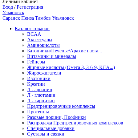
Личный кабинет
Вход
/
Регистрация
Ульяновск
Саранск
Пенза
Тамбов
Ульяновск
Каталог товаров
BCAA
Аксессуары
Аминокислоты
Батончики/Печенье/Арахис паста...
Витамины и минералы
Гейнеры
Жирные кислоты (Омега 3, 3-6-9, КЛА...)
Жиросжигатели
Изотоники
Креатин
Л - аргинин
Л - глютамин
Л - карнитин
Предтренировочные комплексы
Протеины
Разовые порции, Пробники
Распродажа Предтренировочных комплексов
Специальные добавки
Суставы и связки