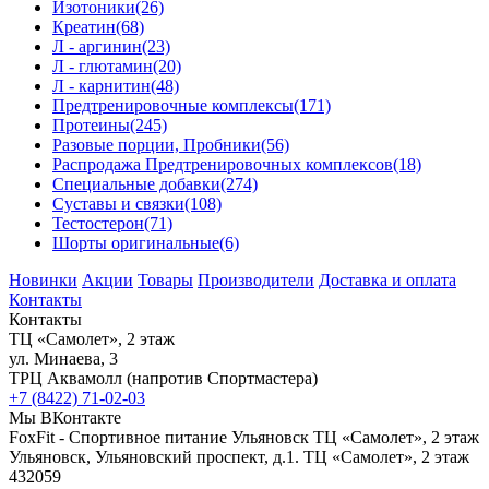
Изотоники
(26)
Креатин
(68)
Л - аргинин
(23)
Л - глютамин
(20)
Л - карнитин
(48)
Предтренировочные комплексы
(171)
Протеины
(245)
Разовые порции, Пробники
(56)
Распродажа Предтренировочных комплексов
(18)
Специальные добавки
(274)
Суставы и связки
(108)
Тестостерон
(71)
Шорты оригинальные
(6)
Новинки
Акции
Товары
Производители
Доставка и оплата
Контакты
Контакты
ТЦ «Самолет», 2 этаж
ул. Минаева, 3
ТРЦ Аквамолл (напротив Спортмастера)
+7 (8422) 71-02-03
Мы ВКонтакте
FoxFit - Спортивное питание Ульяновск
ТЦ «Самолет», 2 этаж
Ульяновск
,
Ульяновский проспект, д.1. ТЦ «Самолет», 2 этаж
432059