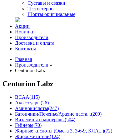
Суставы и связки
Тестостерон
Шорты оригинальные
Акции
Новинки
Производители
Доставка и оплата
Контакты
Главная
»
Производители
»
Centurion Labz
Centurion Labz
BCAA
(115)
Аксессуары
(26)
Аминокислоты
(247)
Батончики/Печенье/Арахис паста...
(209)
Витамины и минералы
(504)
Гейнеры
(70)
Жирные кислоты (Омега 3, 3-6-9, КЛА...)
(72)
Жиросжигатели
(124)