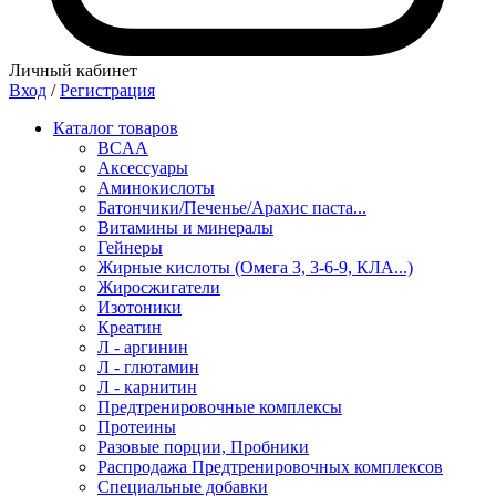
Личный кабинет
Вход
/
Регистрация
Каталог товаров
BCAA
Аксессуары
Аминокислоты
Батончики/Печенье/Арахис паста...
Витамины и минералы
Гейнеры
Жирные кислоты (Омега 3, 3-6-9, КЛА...)
Жиросжигатели
Изотоники
Креатин
Л - аргинин
Л - глютамин
Л - карнитин
Предтренировочные комплексы
Протеины
Разовые порции, Пробники
Распродажа Предтренировочных комплексов
Специальные добавки