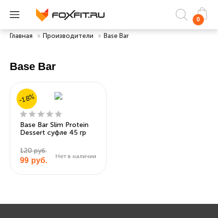
0
Главная
»
Производители
»
Base Bar
Base Bar
-18%
Base Bar Slim Protein
Dessert суфле 45 гр
120 руб.
Нет в наличии
99
руб.