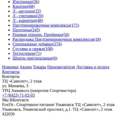
Изотоники
(26)
Креатин
(68)
Л - аргинин
(23)
Л - глютамин
(20)
Л - карнитин
(48)
Предтренировочные комплексы
(171)
Протеины
(245)
Разовые порции, Пробники
(56)
Распродажа Предтренировочных комплексов
(18)
Специальные добавки
(274)
Суставы и связки
(108)
Тестостерон
(71)
Шорты оригинальные
(6)
Новинки
Акции
Товары
Производители
Доставка и оплата
Контакты
Контакты
ТЦ «Самолет», 2 этаж
ул. Минаева, 3
ТРЦ Аквамолл (напротив Спортмастера)
+7 (8422) 71-02-03
Мы ВКонтакте
FoxFit - Спортивное питание Ульяновск
ТЦ «Самолет», 2 этаж
Ульяновск
,
Ульяновский проспект, д.1. ТЦ «Самолет», 2 этаж
432059