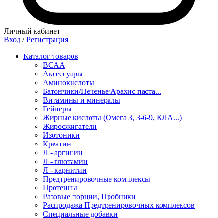
Личный кабинет
Вход
/
Регистрация
Каталог товаров
BCAA
Аксессуары
Аминокислоты
Батончики/Печенье/Арахис паста...
Витамины и минералы
Гейнеры
Жирные кислоты (Омега 3, 3-6-9, КЛА...)
Жиросжигатели
Изотоники
Креатин
Л - аргинин
Л - глютамин
Л - карнитин
Предтренировочные комплексы
Протеины
Разовые порции, Пробники
Распродажа Предтренировочных комплексов
Специальные добавки