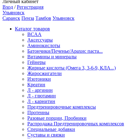
Личный кабинет
Вход
/
Регистрация
Ульяновск
Саранск
Пенза
Тамбов
Ульяновск
Каталог товаров
BCAA
Аксессуары
Аминокислоты
Батончики/Печенье/Арахис паста...
Витамины и минералы
Гейнеры
Жирные кислоты (Омега 3, 3-6-9, КЛА...)
Жиросжигатели
Изотоники
Креатин
Л - аргинин
Л - глютамин
Л - карнитин
Предтренировочные комплексы
Протеины
Разовые порции, Пробники
Распродажа Предтренировочных комплексов
Специальные добавки
Суставы и связки