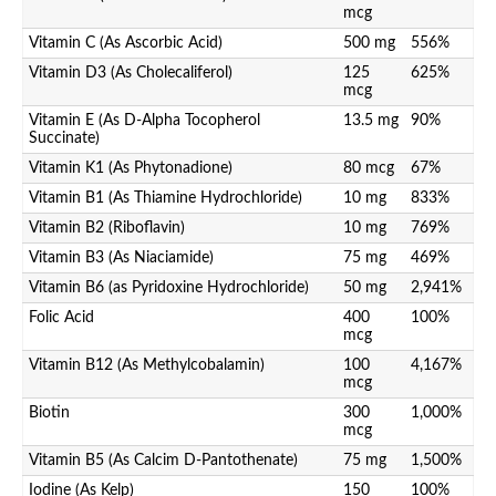
mcg
Vitamin C (As Ascorbic Acid)
500 mg
556%
Vitamin D3 (As Cholecaliferol)
125
625%
mcg
Vitamin E (As D-Alpha Tocopherol
13.5 mg
90%
Succinate)
Vitamin K1 (As Phytonadione)
80 mcg
67%
Vitamin B1 (As Thiamine Hydrochloride)
10 mg
833%
Vitamin B2 (Riboflavin)
10 mg
769%
Vitamin B3 (As Niaciamide)
75 mg
469%
Vitamin B6 (as Pyridoxine Hydrochloride)
50 mg
2,941%
Folic Acid
400
100%
mcg
Vitamin B12 (As Methylcobalamin)
100
4,167%
mcg
Biotin
300
1,000%
mcg
Vitamin B5 (As Calcim D-Pantothenate)
75 mg
1,500%
Iodine (As Kelp)
150
100%