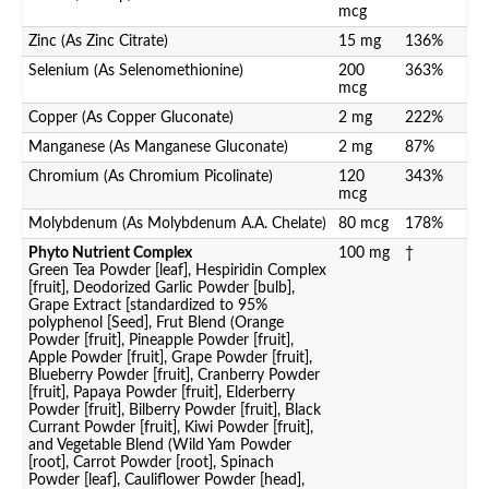
mcg
Zinc (As Zinc Citrate)
15 mg
136%
Selenium (As Selenomethionine)
200
363%
mcg
Copper (As Copper Gluconate)
2 mg
222%
Manganese (As Manganese Gluconate)
2 mg
87%
Chromium (As Chromium Picolinate)
120
343%
mcg
Molybdenum (As Molybdenum A.A. Chelate)
80 mcg
178%
Phyto Nutrient Complex
100 mg
†
Green Tea Powder [leaf], Hespiridin Complex
[fruit], Deodorized Garlic Powder [bulb],
Grape Extract [standardized to 95%
polyphenol [Seed], Frut Blend (Orange
Powder [fruit], Pineapple Powder [fruit],
Apple Powder [fruit], Grape Powder [fruit],
Blueberry Powder [fruit], Cranberry Powder
[fruit], Papaya Powder [fruit], Elderberry
Powder [fruit], Bilberry Powder [fruit], Black
Currant Powder [fruit], Kiwi Powder [fruit],
and Vegetable Blend (Wild Yam Powder
[root], Carrot Powder [root], Spinach
Powder [leaf], Cauliflower Powder [head],