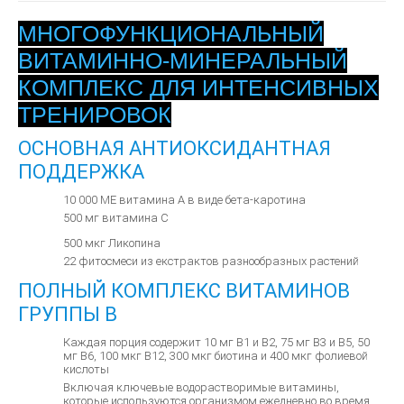
МНОГОФУНКЦИОНАЛЬНЫЙ
ВИТАМИННО-МИНЕРАЛЬНЫЙ
КОМПЛЕКС ДЛЯ ИНТЕНСИВНЫХ
ТРЕНИРОВОК
ОСНОВНАЯ АНТИОКСИДАНТНАЯ
ПОДДЕРЖКА
10 000 МЕ витамина А в виде бета-каротина
500 мг витамина С
500 мкг Ликопина
22 фитосмеси из екстрактов разнообразных растений
ПОЛНЫЙ КОМПЛЕКС ВИТАМИНОВ
ГРУППЫ B
Каждая порция содержит 10 мг B1 и B2, 75 мг В3 и В5, 50
мг В6, 100 мкг В12, 300 мкг биотина и 400 мкг фолиевой
кислоты
Включая ключевые водорастворимые витамины,
которые используются организмом ежедневно во время