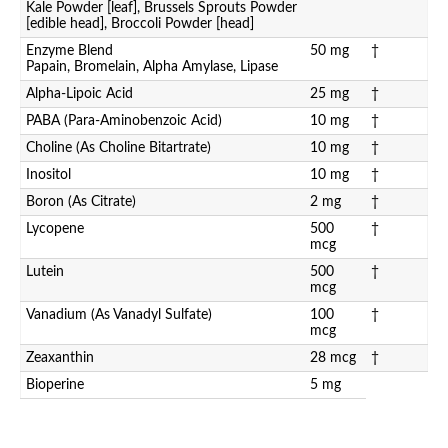
Kale Powder [leaf], Brussels Sprouts Powder
[edible head], Broccoli Powder [head]
Enzyme Blend
50 mg
†
Papain, Bromelain, Alpha Amylase, Lipase
Alpha-Lipoic Acid
25 mg
†
PABA (Para-Aminobenzoic Acid)
10 mg
†
Choline (As Choline Bitartrate)
10 mg
†
Inositol
10 mg
†
Boron (As Citrate)
2 mg
†
Lycopene
500
†
mcg
Lutein
500
†
mcg
Vanadium (As Vanadyl Sulfate)
100
†
mcg
Zeaxanthin
28 mcg
†
Bioperine
5 mg