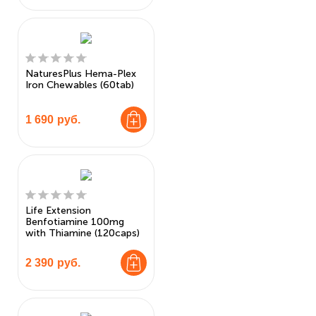
NaturesPlus Hema-Plex
Iron Chewables (60tab)
1 690
руб.
Life Extension
Benfotiamine 100mg
with Thiamine (120caps)
2 390
руб.