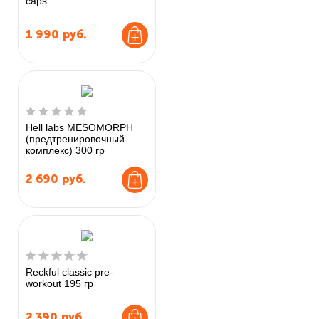
caps
1 990
руб.
Hell labs MESOMORPH
(предтренировочный
комплекс) 300 гр
2 690
руб.
Reckful classic pre-
workout 195 гр
2 390
руб.