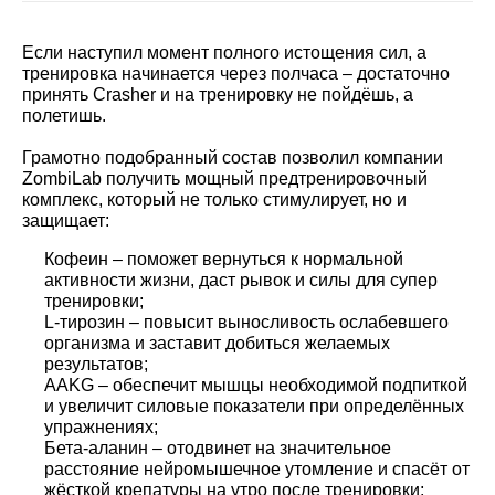
Если наступил момент полного истощения сил, а
тренировка начинается через полчаса – достаточно
принять
Crasher
и на тренировку не пойдёшь, а
полетишь.
Грамотно подобранный состав позволил компании
ZombiLab получить мощный предтренировочный
комплекс, который не только стимулирует, но и
защищает:
Кофеин – поможет вернуться к нормальной
активности жизни, даст рывок и силы для супер
тренировки;
L-тирозин – повысит выносливость ослабевшего
организма и заставит добиться желаемых
результатов;
AAKG – обеспечит мышцы необходимой подпиткой
и увеличит силовые показатели при определённых
упражнениях;
Бета-аланин – отодвинет на значительное
расстояние нейромышечное утомление и спасёт от
жёсткой крепатуры на утро после тренировки;