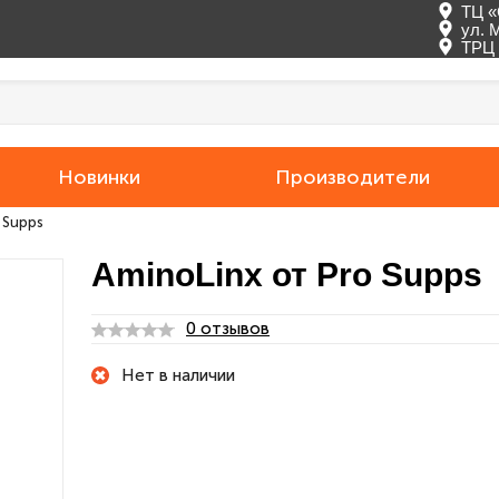
ТЦ «
ул. 
ТРЦ 
Новинки
Производители
 Supps
AminoLinx от Pro Supps
0 отзывов
Нет в наличии