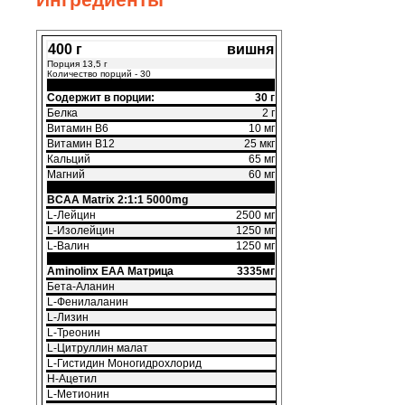
Ингредиенты
400 г
вишня
Порция 13,5 г
Количество порций - 30
Содержит в порции:
30 г
Белка
2 г
Витамин В6
10 мг
Витамин В12
25 мкг
Кальций
65 мг
Магний
60 мг
BCAA Matrix 2:1:1 5000mg
L-Лейцин
2500 мг
L-Изолейцин
1250 мг
L-Валин
1250 мг
Aminolinx EAA Матрица
3335мг
Бета-Аланин
L-Фенилаланин
L-Лизин
L-Треонин
L-Цитруллин малат
L-Гистидин Моногидрохлорид
Н-Ацетил
L-Метионин