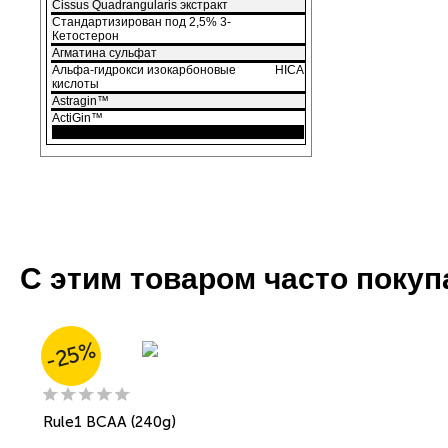
Cissus Quadrangularis экстракт
Стандартизирован под 2,5% 3-
Кетостерон
Агматина сульфат
Альфа-гидрокси изокарбоновые
HICA
кислоты
Astragin™
ActiGin™
С этим товаром часто поку
-25%
Rule1 BCAA (240g)