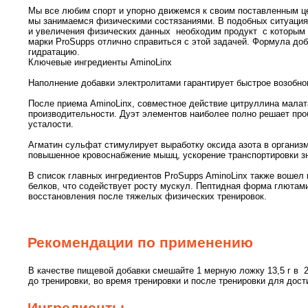
Мы все любим спорт и упорно движемся к своим поставленным це
мы занимаемся физическими состязаниями. В подобных ситуаци
и увеличения физических данных необходим продукт с которым в
марки ProSupps отлично справиться с этой задачей. Формула до
гидратацию.
Ключевые ингредиенты AminoLinx
Наполнение добавки электролитами гарантирует быстрое возобно
После приема AminoLinx, совместное действие цитруллина малат
производительности. Дуэт элементов наиболее полно решает про
усталости.
Агматин сульфат стимулирует выработку оксида азота в организ
повышенное кровоснабжение мышц, ускорение транспортировки з
В список главных ингредиентов ProSupps AminoLinx также вошел 
белков, что содействует росту мускул. Пептидная форма глютам
восстановления после тяжелых физических тренировок.
Рекомендации по применению
В качестве пищевой добавки смешайте 1 мерную ложку 13,5 г в 2
до тренировки, во время тренировки и после тренировки для до