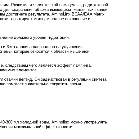
лям. Развитие и является той самоцелью, ради которой
ях для сохранения объема имеющихся мышечных тканей
ы достигнете результата. AminoLinx BCAA/EAA Matrix
бавки гарантирует мышцам полное сохранение и
вление должного уровня гидратации.
а и бета-аланина направлено на улучшение
блемы, которые относятся к области мышечной
ме, следствием чего является эффект пампинга,
начимых элементов.
глютамин пептид. Он задействован в регуляции синтеза
ина помогает значительно сократить время
40-300 мл холодной воды. Aminolinx можно употреблять
стижения максимальной эффективности.