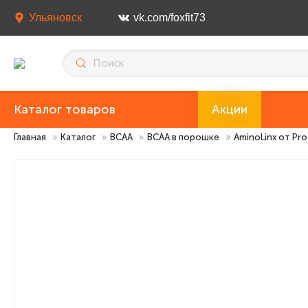
Ульяновск
vk.com/foxfit73
Каталог товаров
Акции
Главная
»
Каталог
»
BCAA
»
BCAA в порошке
»
AminoLinx от Pro