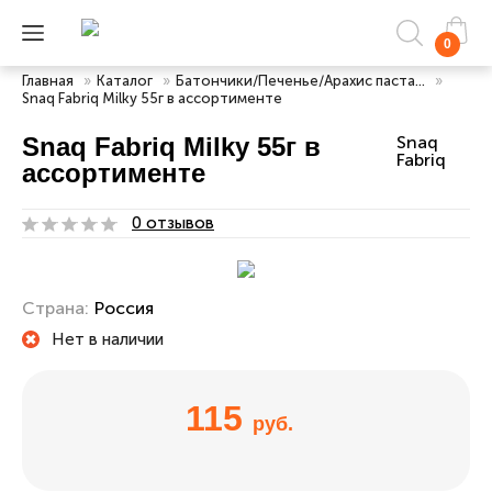
0
Главная
»
Каталог
»
Батончики/Печенье/Арахис паста...
»
Snaq Fabriq Milky 55г в ассортименте
Snaq Fabriq Milky 55г в
Snaq
Fabriq
ассортименте
0 отзывов
Страна:
Россия
Нет в наличии
115
руб.