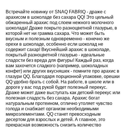
Встречайте новинку от SNAQ FABRIQ - драже с
арахисом в шоколаде без сахара QQ! Это цельный
обжаренный арахис под слоем нежного молочного
шоколада! Драже покрыто разноцветной глазурью, в
которой нет ни грамма сахара. Что может быть
вкусным и полезным одновременно - конечно же
орехи в шоколаде, особенно если шоколад не
содержит сахар! Вкуснейший арахис в шоколаде,
покрытый разноцветной глазурью - идеальные
сладости без вреда для фигуры! Каждый раз, когда
вам захочется сладкого (например, шоколадных
конфет) или других вкусняшек - помните про арахис в
глазури QQ. Благодаря порционной упаковке, орешки
QQ удобно брать с собой. На работе, в школе или в
дороге у вас под рукой будет полезный перекус.
Драже может даже выступать как детский перекус или
полезная сладость без сахара. Арахис богат
натуральным протеином, отлично утоляет чувство
голода и снабжает организм необходимыми
микроэлементами. QQ станет превосходным
десертом для взрослых и детей. А главное, это
прекрасная возможность снизить количество