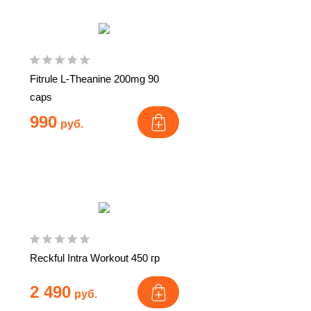
Fitrule L-Theanine 200mg 90
caps
990
руб.
Reckful Intra Workout 450 гр
2 490
руб.