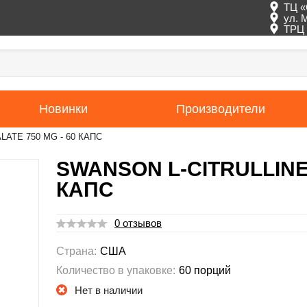
ТЦ «
ул. 
ТРЦ 
Новинки
Производители
ATE 750 MG - 60 КАПС
SWANSON L-CITRULLINE 
КАПС
0 отзывов
Страна:
США
Количество в упаковке:
60 порций
Нет в наличии