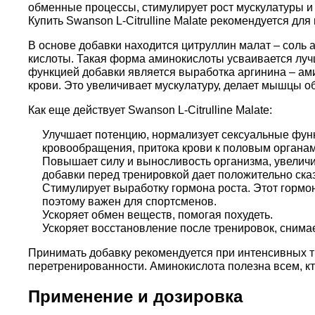
обменные процессы, стимулирует рост мускулатуры и 
Купить Swanson L-Citrulline Malate рекомендуется д
В основе добавки находится цитруллин малат – соль 
кислоты. Такая форма аминокислоты усваивается луч
функцией добавки является выработка аргинина – а
крови. Это увеличивает мускулатуру, делает мышцы о
Как еще действует Swanson L-Citrulline Malate:
Улучшает потенцию, нормализует сексуальные функ
кровообращения, притока крови к половым органам
Повышает силу и выносливость организма, увелич
добавки перед тренировкой дает положительно ска
Стимулирует выработку гормона роста. Этот гормон
поэтому важен для спортсменов.
Ускоряет обмен веществ, помогая похудеть.
Ускоряет восстановление после тренировок, сним
Принимать добавку рекомендуется при интенсивных 
перетренированности. Аминокислота полезна всем, кт
Применение и дозировка