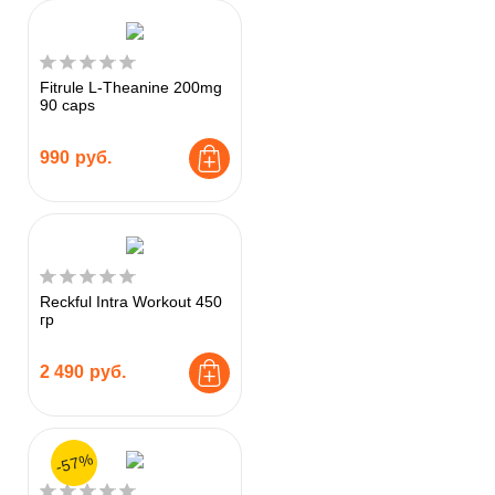
Fitrule L-Theanine 200mg
90 caps
990
руб.
Reckful Intra Workout 450
гр
2 490
руб.
-57%